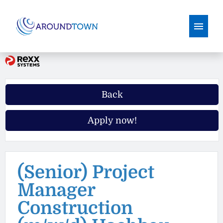
German
English
Job offers
Back
Why Aroundtown
Apply now!
Application Tips
(Senior) Project
Manager
Construction