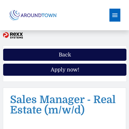
German
English
Job offers
Back
Why Aroundtown
Apply now!
Application Tips
Sales Manager - Real
Estate (m/w/d)