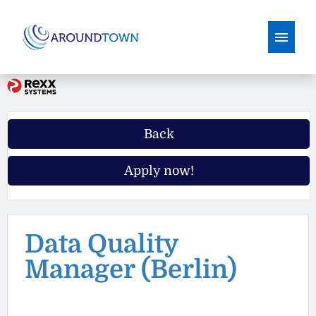
German
English
Job offers
Back
Why Aroundtown
Apply now!
Application Tips
Data Quality
Manager (Berlin)